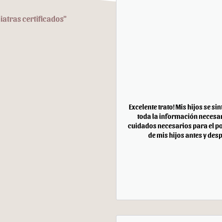
iatras certificados"
Excelente trato! Mis hijos se si
toda la información necesar
cuidados necesarios para el po
de mis hijos antes y desp