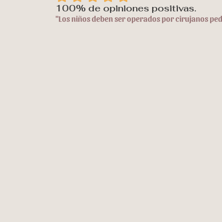
a
100% de opiniones positivas.
"Los niños deben ser operados por cirujanos ped
l
o
r
a
d
o
c
o
n
5
d
e
5