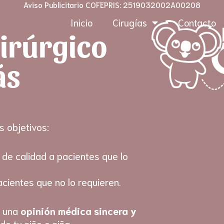
Aviso Publicitario COFEPRIS: 2519032002A00208
Inicio
Cirugías
Contacto
irúrgico
ás
s objetivos:
 de calidad a pacientes que lo
acientes que no lo requieren.
r una
opinión médica sincera y
e tu niño o niña.