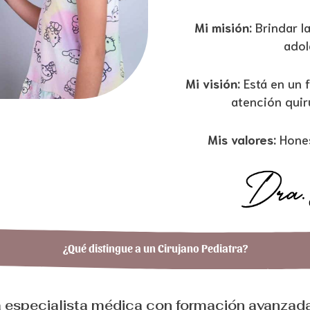
Mi misión:
Brindar la
adol
Mi visión:
Está en un 
atención quirú
Mis valores:
Hones
¿Qué distingue a un Cirujano Pediatra?
 especialista médica con formación avanzada 