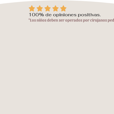
V





a
100% de opiniones positivas.
"Los niños deben ser operados por cirujanos ped
l
o
r
a
d
o
c
o
n
5
d
e
5