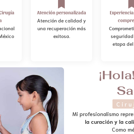
 Cirugía
Atención personalizada
Experiencia,
Atención de calidad y
a
compre
acional
una recuperación más
Comprometi
México
exitosa.
seguridad
etapa del
¡Hola
Sa
Ciru
Mi profesionalismo repr
la curación y la ca
Como méd