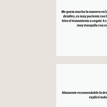
Me gusta mucho la manera en la 
detalles, es muy paciente con
bien el tratamiento a seguir. A
muy tranquila con su
Altamente recomendable la dra 
explicó tod