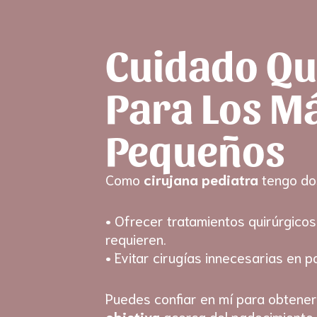
Ir
al
contenido
Cuidado Qu
Para Los M
Pequeños
Como
cirujana pediatra
tengo do
• Ofrecer tratamientos quirúrgicos
requieren.
• Evitar cirugías innecesarias en p
Puedes confiar en mí para obtene
objetiva
acerca del padecimiento d