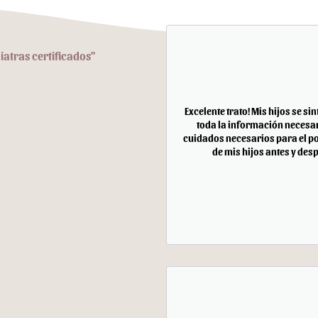
iatras certificados"
Excelente trato! Mis hijos se si
toda la información necesar
cuidados necesarios para el po
de mis hijos antes y desp